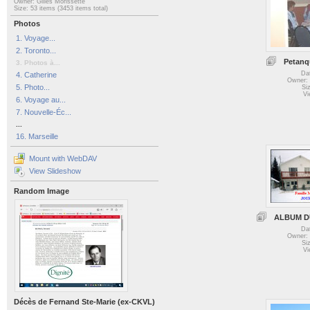
Owner: Gilles Morissette
Size: 53 items (3453 items total)
Photos
1. Voyage...
2. Toronto...
Petanq
3. Photos à...
Da
4. Catherine
Owner: 
5. Photo...
Si
Vi
6. Voyage au...
7. Nouvelle-Éc...
...
16. Marseille
Mount with WebDAV
View Slideshow
Random Image
ALBUM DU
Da
Owner: 
Si
Vi
Décès de Fernand Ste-Marie (ex-CKVL)