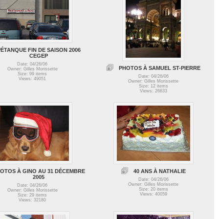
ÉTANQUE FIN DE SAISON 2006
CEGEP
Date: 04/26/06
PHOTOS À SAMUEL ST-PIERRE
Owner: Gilles Morissette
Size: 99 items
Date: 04/26/06
Views: 49051
Owner: Gilles Morissette
Size: 12 items
Views: 26633
OTOS À GINO AU 31 DÉCEMBRE
40 ANS À NATHALIE
2005
Date: 04/26/06
Owner: Gilles Morissette
Date: 04/26/06
Size: 20 items
Owner: Gilles Morissette
Views: 40059
Size: 29 items
Views: 32180