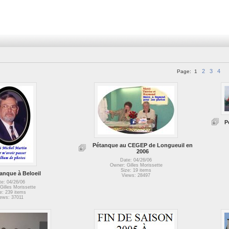
2
3
4
Page:
1
P
Pétanque au CEGEP de Longueuil en
2006
Date: 04/26/06
Owner: Gilles Morissette
Size: 19 items
anque à Beloeil
Views: 28497
te: 04/26/06
Gilles Morissette
e: 239 items
ews: 37011