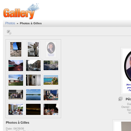
Photos
»
Photos à Gilles
Pét
Da
Owner: 
Siz
Vi
Photos à Gilles
Date: 04/26/06