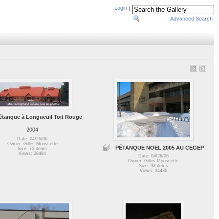
Login
|
Advanced Search
étanque à Longueuil Toit Rouge
2004
Date: 04/26/06
Owner: Gilles Morissette
PÉTANQUE NOËL 2005 AU CEGEP
Size: 75 items
Views: 28484
Date: 04/26/06
Owner: Gilles Morissette
Size: 93 items
Views: 34436