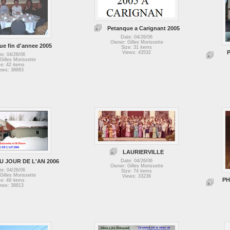
Petanque a Carignant 2005
Date: 04/26/06
Owner: Gilles Morissette
ue fin d'annee 2005
Size: 31 items
P
Views: 43532
te: 04/26/06
Gilles Morissette
ze: 42 items
ews: 38683
LAURIERVILLE
 JOUR DE L'AN 2006
Date: 04/26/06
Owner: Gilles Morissette
te: 04/26/06
Size: 74 items
Gilles Morissette
Views: 33236
PH
ze: 49 items
ews: 38813