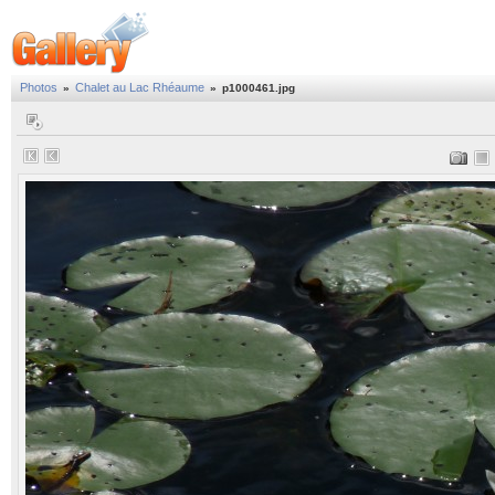
Photos
Chalet au Lac Rhéaume
»
»
p1000461.jpg