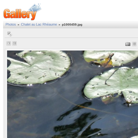
Photos
Chalet au Lac Rhéaume
»
»
p1000459.jpg