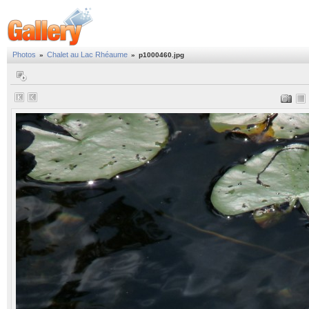
Photos
Chalet au Lac Rhéaume
»
»
p1000460.jpg