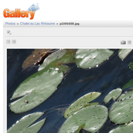
Photos
Chalet au Lac Rhéaume
»
»
p1000458.jpg