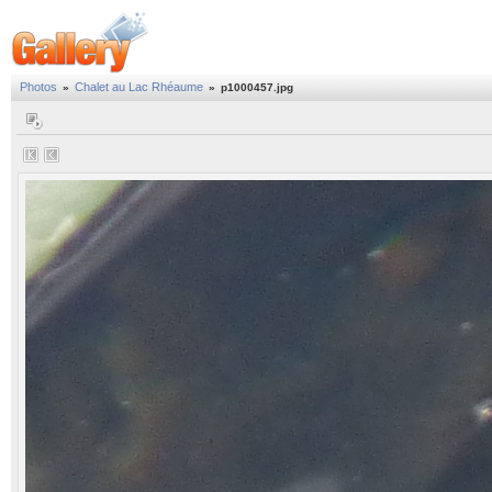
Photos
Chalet au Lac Rhéaume
»
»
p1000457.jpg