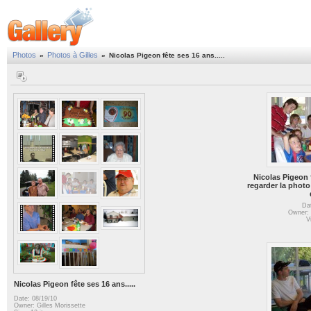
Photos
Photos à Gilles
»
»
Nicolas Pigeon fête ses 16 ans.....
Nicolas Pigeon f
regarder la photo
Da
Owner: 
V
Nicolas Pigeon fête ses 16 ans.....
Date: 08/19/10
Owner: Gilles Morissette