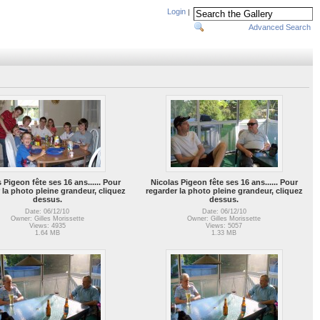
Login
|
Advanced Search
 Pigeon fête ses 16 ans......
Pour
Nicolas Pigeon fête ses 16 ans......
Pour
 la photo pleine grandeur, cliquez
regarder la photo pleine grandeur, cliquez
dessus.
dessus.
Date: 06/12/10
Date: 06/12/10
Owner: Gilles Morissette
Owner: Gilles Morissette
Views: 4935
Views: 5057
1.64 MB
1.33 MB