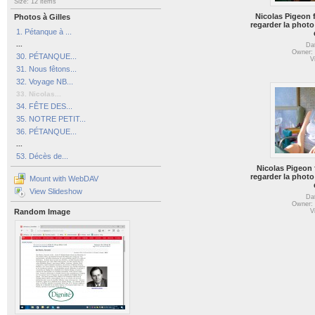
Size: 12 items
Nicolas Pigeon fê
Photos à Gilles
regarder la photo
1. Pétanque à ...
...
Da
Owner: 
30. PÉTANQUE...
V
31. Nous fêtons...
32. Voyage NB...
33. Nicolas...
34. FÊTE DES...
35. NOTRE PETIT...
36. PÉTANQUE...
...
53. Décès de...
Nicolas Pigeon f
regarder la photo
Mount with WebDAV
View Slideshow
Da
Owner: 
Random Image
V