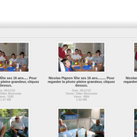
ête ses 16 ans.....
Pour
Nicolas Pigeon fête ses 16 ans.........
Pour
Nicolas
 pleine grandeur, cliquez
regarder la photo pleine grandeur, cliquez
regarder
dessus.
dessus.
te: 06/12/10
Date: 06/12/10
Gilles Morissette
Owner: Gilles Morissette
iews: 5180
Views: 4864
1.97 MB
2.44 MB