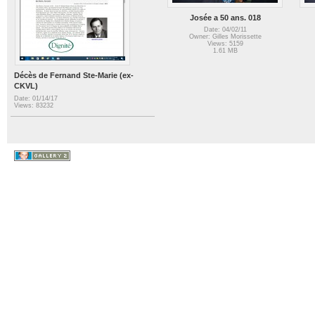
Josée a 50 ans. 018
Date: 04/02/11
Owner: Gilles Morissette
Views: 5159
1.61 MB
Décès de Fernand Ste-Marie (ex-
CKVL)
Date: 01/14/17
Views: 83232