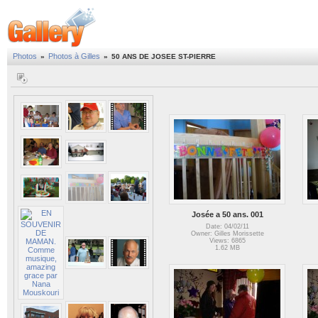
Photos
Photos à Gilles
»
»
50 ANS DE JOSEE ST-PIERRE
Josée a 50 ans. 001
Date: 04/02/11
Owner: Gilles Morissette
Views: 6865
1.62 MB