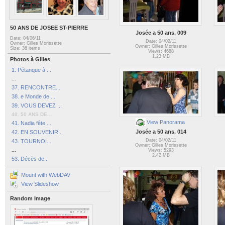
50 ANS DE JOSEE ST-PIERRE
Josée a 50 ans. 009
Date: 04/06/11
Date: 04/02/11
Owner: Gilles Morissette
Owner: Gilles Morissette
Size: 36 items
Views: 4688
1.23 MB
Photos à Gilles
1. Pétanque à ...
...
37. RENCONTRE...
38. e Monde de ...
39. VOUS DEVEZ ...
40. 50 ANS DE...
View Panorama
41. Nadia fête ...
Josée a 50 ans. 014
42. EN SOUVENIR...
Date: 04/02/11
43. TOURNOI...
Owner: Gilles Morissette
...
Views: 5293
2.42 MB
53. Décès de...
Mount with WebDAV
View Slideshow
Random Image