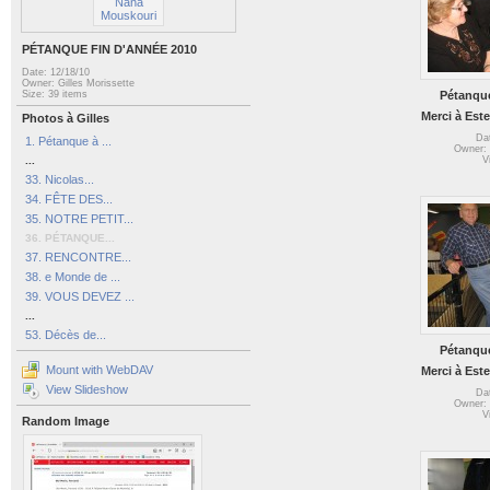
PÉTANQUE FIN D'ANNÉE 2010
Date: 12/18/10
Owner: Gilles Morissette
Pétanque
Size: 39 items
Merci à Este
Photos à Gilles
Da
1. Pétanque à ...
Owner: 
...
V
33. Nicolas...
34. FÊTE DES...
35. NOTRE PETIT...
36. PÉTANQUE...
37. RENCONTRE...
38. e Monde de ...
39. VOUS DEVEZ ...
...
53. Décès de...
Pétanque
Mount with WebDAV
Merci à Este
View Slideshow
Da
Owner: 
V
Random Image