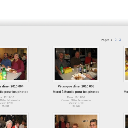
2
3
Page:
1
 dîner 2010 004
Pétanque dîner 2010 005
lle pour les photos
Merci à Estelle pour les photos
Me
te: 12/17/10
Date: 12/17/10
Gilles Morissette
Owner: Gilles Morissette
iews: 4269
Views: 2719
55 KB
51 KB