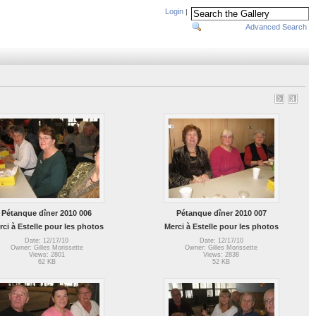
Login
|
Advanced Search
Pétanque dîner 2010 006
Pétanque dîner 2010 007
rci à Estelle pour les photos
Merci à Estelle pour les photos
Date: 12/17/10
Date: 12/17/10
Owner: Gilles Morissette
Owner: Gilles Morissette
Views: 2801
Views: 2838
62 KB
52 KB