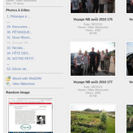
Owner: Gilles Morissette
Size: 72 items
Photos à Gilles
1. Pétanque à ...
Voyage NB août 2010 175
Vo
...
Date: 08/15/10
29. Rencontre...
Owner: Gilles Morissette
Views: 1582
30. PÉTANQUE...
38 KB
31. Nous fêtons...
32. Voyage NB...
33. Nicolas...
34. FÊTE DES...
35. NOTRE PETIT...
...
53. Décès de...
Mount with WebDAV
Voyage NB août 2010 177
Vo
View Slideshow
Date: 08/15/10
Owner: Gilles Morissette
Random Image
Views: 1685
44 KB