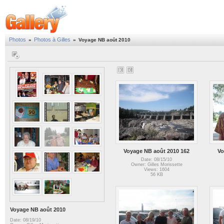
Photos
Photos à Gilles
»
»
Voyage NB août 2010
Voyage NB août 2010 162
Vo
Date: 08/15/10
Owner: Gilles Morissette
Views: 1604
56 KB
Voyage NB août 2010
Date: 08/19/10