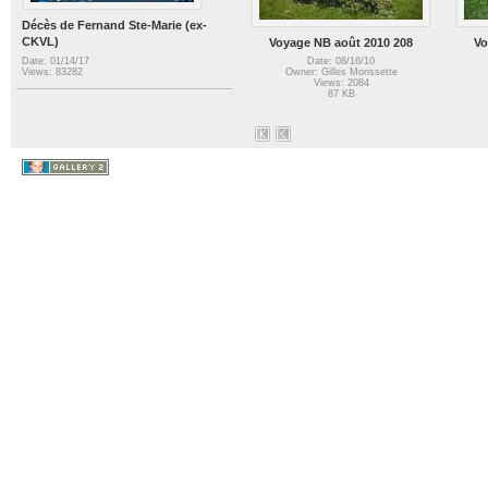
Décès de Fernand Ste-Marie (ex-
CKVL)
Voyage NB août 2010 208
Vo
Date: 01/14/17
Date: 08/16/10
Views: 83282
Owner: Gilles Morissette
Views: 2084
87 KB