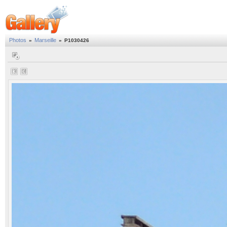
Photos
Marseille
»
»
P1030426