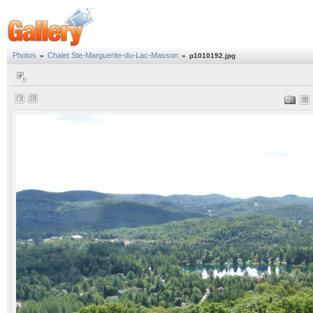
Photos
Chalet Ste-Marguerite-du-Lac-Masson
»
»
p1010192.jpg