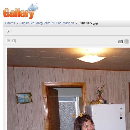
Photos
Chalet Ste-Marguerite-du-Lac-Masson
»
»
p1010077.jpg