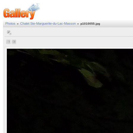
Photos
Chalet Ste-Marguerite-du-Lac-Masson
»
»
p1010055.jpg