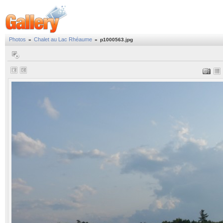
Photos
Chalet au Lac Rhéaume
»
»
p1000563.jpg