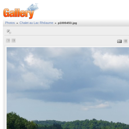
Photos
Chalet au Lac Rhéaume
»
»
p1000453.jpg