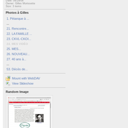
Date: 04/29/06
Owner: Gilles Morissette
Size: 3 items
Photos à Gilles
1. Pétanque à ...
...
21. Rencontre...
22. LA FAMILLE ...
23. CKVL-CKOI...
24. MES VIDÉO
25. MES...
26. NOUVEAU...
27. 40 ans à...
...
53. Décès de...
Mount with WebDAV
View Slideshow
Random Image