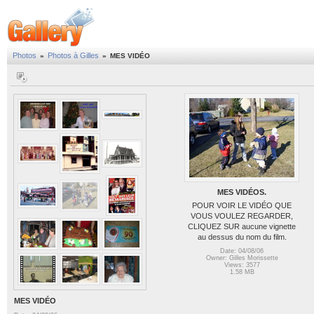
Photos
Photos à Gilles
»
»
MES VIDÉO
MES VIDÉOS.
POUR VOIR LE VIDÉO QUE
VOUS VOULEZ REGARDER,
CLIQUEZ SUR aucune vignette
au dessus du nom du film.
Date: 04/08/06
Owner: Gilles Morissette
Views: 3577
1.58 MB
MES VIDÉO