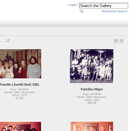
Login
|
Advanced Search
17
...
Famille Léveillé Noël 1981
Familles Major
Date: 04/28/06
Owner: Gilles Morissette
Date: 04/28/06
Views: 2275
Owner: Gilles Morissette
91 KB
Views: 2116
296 KB