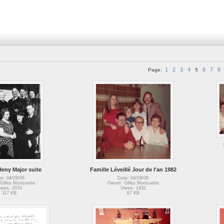
1
2
3
4
6
7
8
Page:
5
Heny Major suite
Famille Léveillé Jour de l'an 1982
te: 04/28/06
Date: 04/28/06
Gilles Morissette
Owner: Gilles Morissette
iews: 2074
Views: 1432
117 KB
67 KB