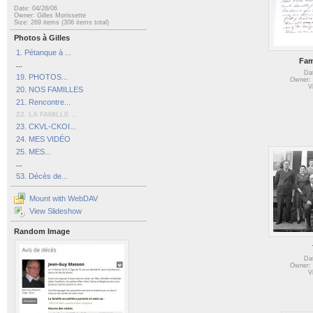
Date: 04/28/06
Owner: Gilles Morissette
Size: 269 items (306 items total)
Photos à Gilles
1. Pétanque à ...
Fam
...
Da
19. PHOTOS...
Owner: 
V
20. NOS FAMILLES
21. Rencontre...
22. LA FAMILLE ...
23. CKVL-CKOI...
24. MES VIDÉO
25. MES...
...
53. Décès de...
Mount with WebDAV
View Slideshow
Random Image
Da
Owner: 
V