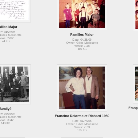
illes Major
te: 04/28/06
Familles Major
Gilles Morissette
iews: 2202
Date: 04/28/06
74 KB
Owner: Gilles Morissette
Views: 2118
110 KB
Franç
family2
te: 01/01/02
Francine Delorme et Richard 1980
Gilles Morissette
iews: 3342
Date: 04/28/06
143 KB
Owner: Gilles Morissette
Views: 2159
165 KB