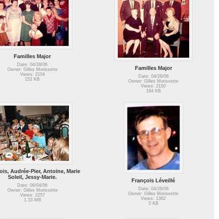
Familles Major
Date: 04/28/06
Familles Major
Owner: Gilles Morissette
Views: 2104
Date: 04/28/06
152 KB
Owner: Gilles Morissette
Views: 2150
184 KB
ois, Audrée-Pier, Antoine, Marie
Soleil, Jessy-Marie.
François Léveillé
Date: 06/04/06
Date: 04/28/06
Owner: Gilles Morissette
Owner: Gilles Morissette
Views: 2257
Views: 1362
1.33 MB
5 KB