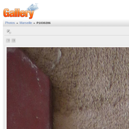
Photos
Marseille
»
»
P1030286