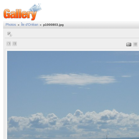
Photos
Île d'Orléan
»
»
p1000803.jpg