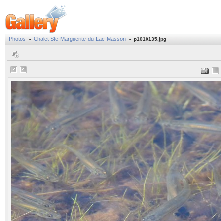
Photos
Chalet Ste-Marguerite-du-Lac-Masson
»
»
p1010135.jpg