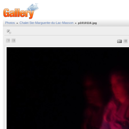
Photos
Chalet Ste-Marguerite-du-Lac-Masson
»
»
p1010116.jpg