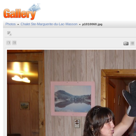
Photos
Chalet Ste-Marguerite-du-Lac-Masson
»
»
p1010060.jpg