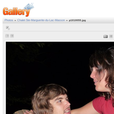
Photos
Chalet Ste-Marguerite-du-Lac-Masson
»
»
p1010055.jpg