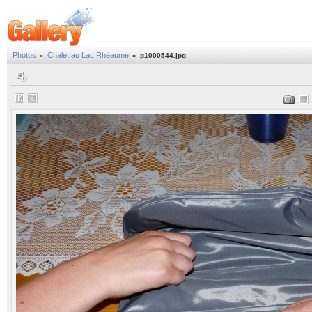
Photos
Chalet au Lac Rhéaume
»
»
p1000544.jpg