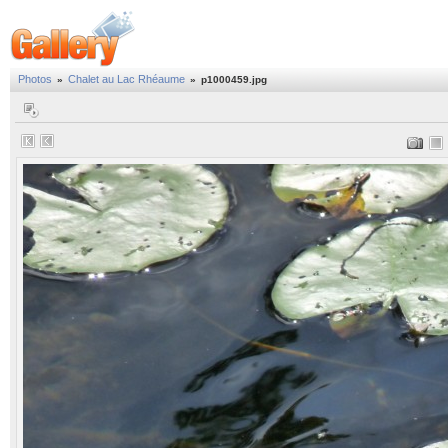
Photos
Chalet au Lac Rhéaume
»
»
p1000459.jpg