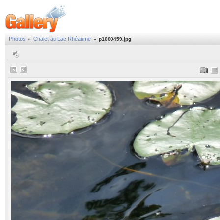
Photos
Chalet au Lac Rhéaume
»
»
p1000459.jpg