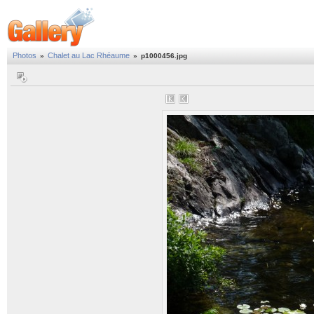
Photos
Chalet au Lac Rhéaume
»
»
p1000456.jpg