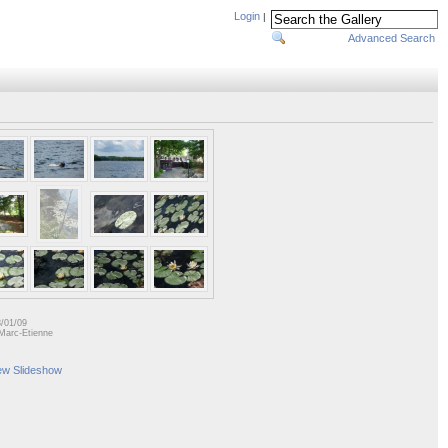
Login
|
Advanced Search
8/01/09
Marc-Etienne
ew Slideshow