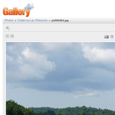
Photos
Chalet au Lac Rhéaume
»
»
p1000453.jpg