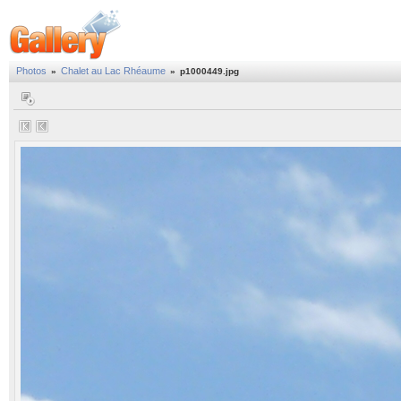
Photos
Chalet au Lac Rhéaume
»
»
p1000449.jpg