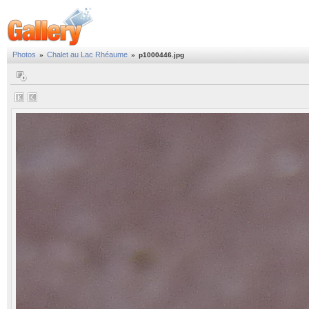
Photos
Chalet au Lac Rhéaume
»
»
p1000446.jpg