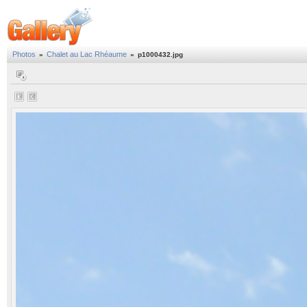
Photos
Chalet au Lac Rhéaume
»
»
p1000432.jpg