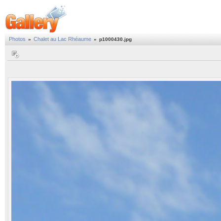
Photos
Chalet au Lac Rhéaume
»
»
p1000430.jpg