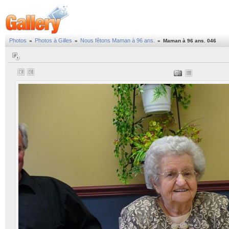
Photos
Photos à Gilles
Nous fêtons Maman à 96 ans.
»
»
»
Maman à 96 ans. 046