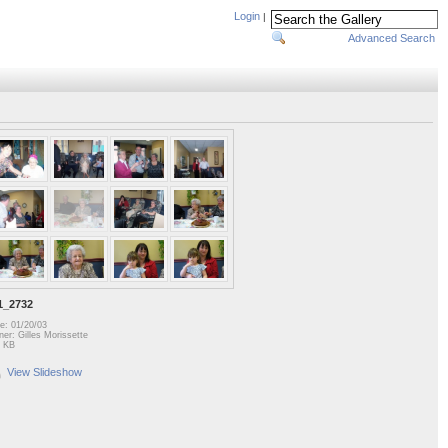
Login
|
Advanced Search
1_2732
e: 01/20/03
er: Gilles Morissette
 KB
View Slideshow