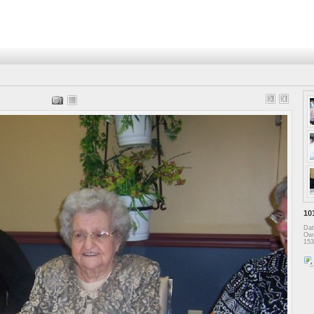
10
Dat
Own
153