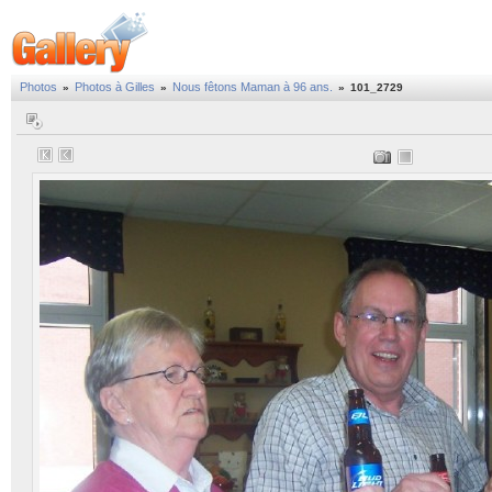
Photos
Photos à Gilles
Nous fêtons Maman à 96 ans.
»
»
»
101_2729