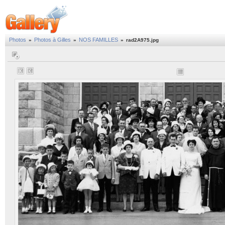
Photos
Photos à Gilles
NOS FAMILLES
»
»
»
rad2A975.jpg